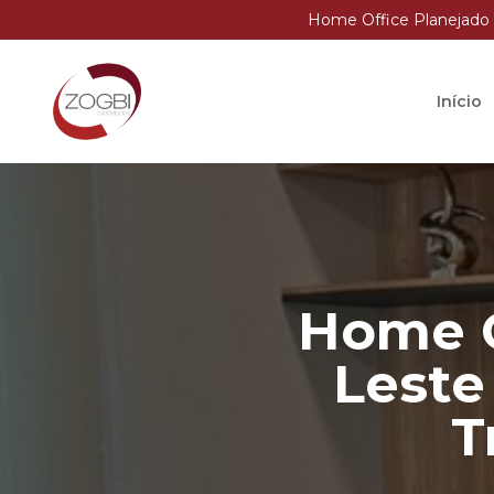
Home Office Planejado 
Início
Home O
Leste
T