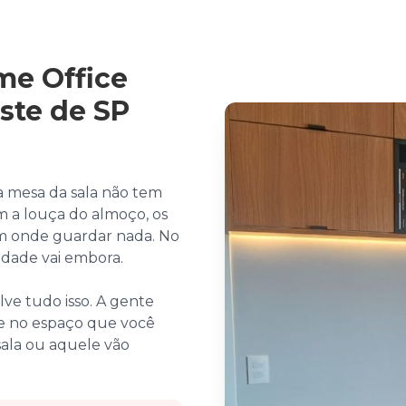
me Office
ste de SP
a mesa da sala não tem
m a louça do almoço, os
em onde guardar nada. No
vidade vai embora.
ve tudo isso. A gente
e no espaço que você
sala ou aquele vão