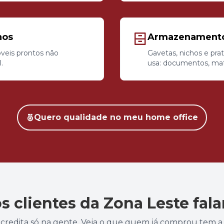
nos
Armazenamento 
veis prontos não
Gavetas, nichos e pra
.
usa: documentos, mate
Quero qualidade no meu home office
s clientes da Zona Leste fal
credita só na gente. Veja o que quem já comprou tem a 